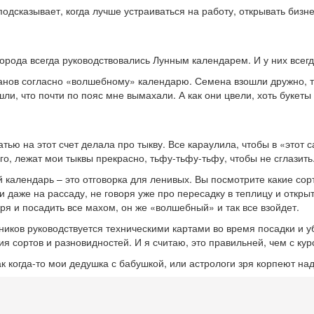
дсказывает, когда лучше устраиваться на работу, открывать бизне
орода всегда руководствовались Лунным календарем. И у них всег
анов согласно «волшебному» календарю. Семена взошли дружно, ту
и, что почти по пояс мне вымахали. А как они цвели, хоть букеты с
тью на этот счет делала про тыкву. Все караулила, чтобы в «этот 
го, лежат мои тыквы прекрасно, тьфу-тьфу-тьфу, чтобы не сглазить
й календарь – это отговорка для ленивых. Вы посмотрите какие с
 даже на рассаду, не говоря уже про пересадку в теплицу и откры
ря и посадить все махом, он же «волшебный» и так все взойдет.
иков руководствуется техническими картами во время посадки и у
 сортов и разновидностей. И я считаю, это правильней, чем с кур
как когда-то мои дедушка с бабушкой, или астрологи зря корпеют 