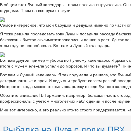
В общем этот Лунный календарь – прям палочка-выручалочка. Он по
огурцами. Прям на все руки от скуки!
Самое интересное, что мои бабушка и дедушка именно по части ог
Я тоже решила последовать зову Луны и посадила рассаду баклаж
баклажаны быстро акклиматизировались и пошли в рост. Да так пошл
этом году не попробовала. Вот вам и Лунный календарь.
Вот вам другой пример – уборка по Лунному календарю. Я даже ста
итоге с мужем еле-еле успели до морозов. И что вы думаете? Ниче
Вот вам и Лунный календарь. Я так подумала и решила, что Лунны
детерминантные и проч. И ведь они требуют совсем разной посадки
Интернете, когда можно открыть шпаргалку в виде Лунного календа
Обратите внимание! В Германии, например, большая часть огородн
профессионалы с учетом многолетних наблюдений и после изучения
Мне вот интересно, а его реально кто-то строго придерживается, 
Рыбалка на Луге с лодки ПВХ