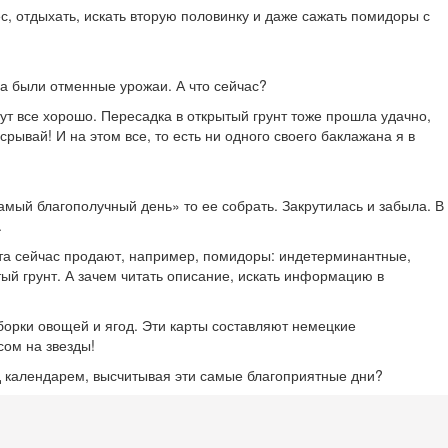
с, отдыхать, искать вторую половинку и даже сажать помидоры с
да были отменные урожаи. А что сейчас?
т все хорошо. Пересадка в открытый грунт тоже прошла удачно,
рывай! И на этом все, то есть ни одного своего баклажана я в
самый благополучный день» то ее собрать. Закрутилась и забыла. В
.
орта сейчас продают, например, помидоры: индетерминантные,
тый грунт. А зачем читать описание, искать информацию в
борки овощей и ягод. Эти карты составляют немецкие
сом на звезды!
над календарем, высчитывая эти самые благоприятные дни?