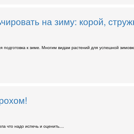
ьчировать на зиму: корой, стру
ся подготовка к зиме. Многим видам растений для успешной зимов
рохом!
а что надо испечь и оценить....