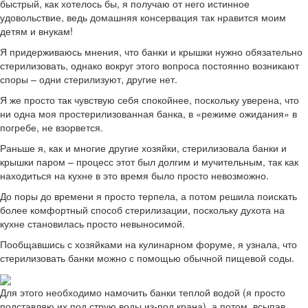
быстрый, как хотелось бы, я получаю от него истинное
удовольствие, ведь домашняя консервация так нравится моим
детям и внукам!
Я придерживаюсь мнения, что банки и крышки нужно обязательно
стерилизовать, однако вокруг этого вопроса постоянно возникают
споры – одни стерилизуют, другие нет.
Я же просто так чувствую себя спокойнее, поскольку уверена, что
ни одна моя простерилизованная банка, в «режиме ожидания» в
погребе, не взорвется.
Раньше я, как и многие другие хозяйки, стерилизовала банки и
крышки паром – процесс этот был долгим и мучительным, так как
находиться на кухне в это время было просто невозможно.
До поры до времени я просто терпела, а потом решила поискать
более комфортный способ стерилизации, поскольку духота на
кухне становилась просто невыносимой.
Пообщавшись с хозяйками на кулинарном форуме, я узнала, что
стерилизовать банки можно с помощью обычной пищевой соды.
Для этого необходимо намочить банки теплой водой (я просто
подставляю их под струю воды из-под крана), а потом, всыпав