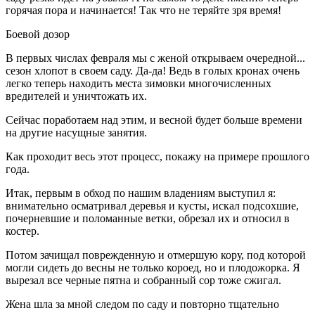
горячая пора и начинается! Так что не теряйте зря время!
Боевой дозор
В первых числах февраля мы с женой открываем очередной...
сезон хлопот в своем саду. Да-да! Ведь в голых кронах очень
легко теперь находить места зимовки многочисленных
вредителей и уничтожать их.
Сейчас поработаем над этим, и весной будет больше времени
на другие насущные занятия.
Как проходит весь этот процесс, покажу на примере прошлого
года.
Итак, первым в обход по нашим владениям выступил я:
внимательно осматривал деревья и кусты, искал подсохшие,
почерневшие и поломанные ветки, обрезал их и относил в
костер.
Потом зачищал поврежденную и отмершую кору, под которой
могли сидеть до весны не только короед, но и плодожорка. Я
вырезал все черные пятна и собранный сор тоже сжигал.
Жена шла за мной следом по саду и повторно тщательно