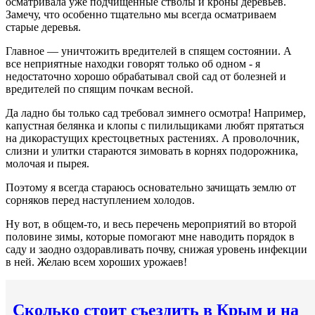
осматривала уже подчищенные стволы и кроны деревьев.
Замечу, что особенно тщательно мы всегда осматриваем
старые деревья.
Главное — уничтожить вредителей в спящем состоянии. А
все неприятные находки говорят только об одном - я
недостаточно хорошо обрабатывал свой сад от болезней и
вредителей по спящим почкам весной.
Да ладно бы только сад требовал зимнего осмотра! Например,
капустная белянка и клопы с пилильщиками любят прятаться
на дикорастущих крестоцветных растениях. А проволочник,
слизни и улитки стараются зимовать в корнях подорожника,
молочая и пырея.
Поэтому я всегда стараюсь основательно зачищать землю от
сорняков перед наступлением холодов.
Ну вот, в общем-то, и весь перечень мероприятий во второй
половине зимы, которые помогают мне наводить порядок в
саду и заодно оздоравливать почву, снижая уровень инфекции
в ней. Желаю всем хороших урожаев!
Сколько стоит съездить в Крым и на