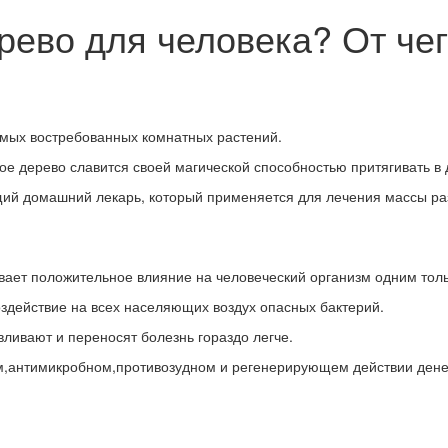
ево для человека? От чего
самых востребованных комнатных растений.
ое дерево славится своей магической способностью притягивать в 
ящий домашний лекарь, который применяется для лечения массы ра
ывает положительное влияние на человеческий организм одним тол
здействие на всех населяющих воздух опасных бактерий.
ливают и переносят болезнь гораздо легче.
м,антимикробном,противозудном и регенерирующем действии денеж