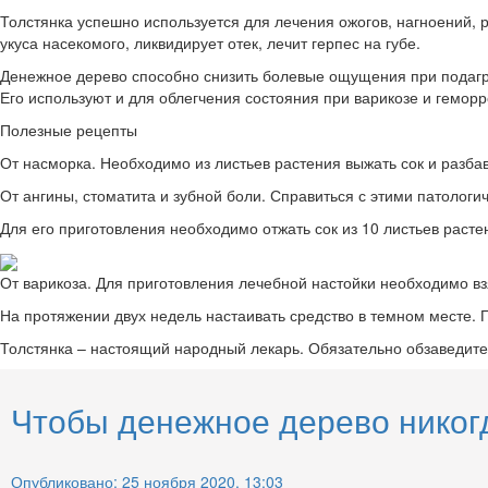
Толстянка успешно используется для лечения ожогов, нагноений, 
укуса насекомого, ликвидирует отек, лечит герпес на губе.
Денежное дерево способно снизить болевые ощущения при подагре,
Его используют и для облегчения состояния при варикозе и геморр
Полезные рецепты
От насморка. Необходимо из листьев растения выжать сок и разба
От ангины, стоматита и зубной боли. Справиться с этими патолог
Для его приготовления необходимо отжать сок из 10 листьев расте
От варикоза. Для приготовления лечебной настойки необходимо взя
На протяжении двух недель настаивать средство в темном месте. 
Толстянка – настоящий народный лекарь. Обязательно обзаведитес
Чтобы денежное дерево никогд
Опубликовано: 25 ноября 2020, 13:03