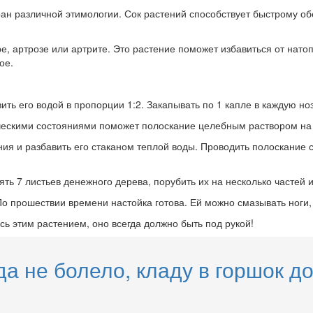
ран различной этимологии. Сок растений способствует быстрому о
 артрозе или артрите. Это растение поможет избавиться от натопт
ое.
вить его водой в пропорции 1:2. Закапывать по 1 капле в каждую 
ическими состояниями поможет полоскание целебным раствором на 
ния и разбавить его стаканом теплой воды. Проводить полоскание 
ть 7 листьев денежного дерева, порубить их на несколько частей и
По прошествии времени настойка готова. Ей можно смазывать ноги,
ь этим растением, оно всегда должно быть под рукой!
а не болело, кладу в горшок д