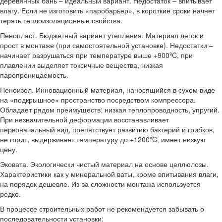
деревянных бань – идеальный вариант. Недостаток – впитывает
влагу. Если не изготовить «паробарьер», в короткие сроки начнет
терять теплоизоляционные свойства.
Пенопласт. Бюджетный вариант утепления. Материал легок и
прост в монтаже (при самостоятельной установке). Недостатки –
начинает разрушаться при температуре выше +900ºC, при
плавлении выделяет токсичные вещества, низкая
паропроницаемость.
Пеноизол. Инновационный материал, наносящийся в сухом виде
на «подкрышное» пространство посредством компрессора.
Обладает рядом преимуществ: низкая теплопроводность, упругий.
При незначительной деформации восстанавливает
первоначальный вид, препятствует развитию бактерий и грибков,
не горит, выдерживает температуру до +1200ºC, имеет низкую
цену.
Эковата. Экологически чистый материал на основе целлюлозы.
Характеристики как у минеральной ваты, кроме впитывания влаги,
на порядок дешевле. Из-за сложности монтажа используется
редко.
В процессе строительных работ не рекомендуется забывать о
последовательности установки: