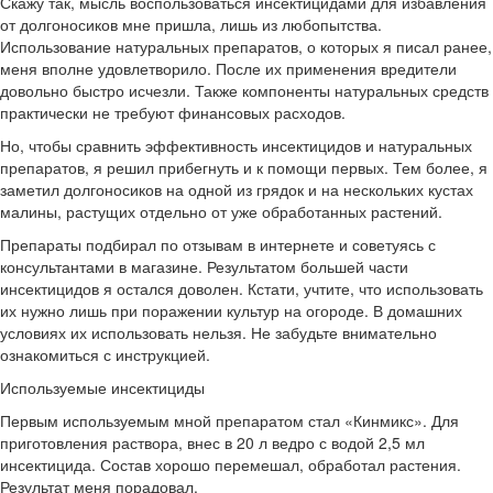
Скажу так, мысль воспользоваться инсектицидами для избавления
от долгоносиков мне пришла, лишь из любопытства.
Использование натуральных препаратов, о которых я писал ранее,
меня вполне удовлетворило. После их применения вредители
довольно быстро исчезли. Также компоненты натуральных средств
практически не требуют финансовых расходов.
Но, чтобы сравнить эффективность инсектицидов и натуральных
препаратов, я решил прибегнуть и к помощи первых. Тем более, я
заметил долгоносиков на одной из грядок и на нескольких кустах
малины, растущих отдельно от уже обработанных растений.
Препараты подбирал по отзывам в интернете и советуясь с
консультантами в магазине. Результатом большей части
инсектицидов я остался доволен. Кстати, учтите, что использовать
их нужно лишь при поражении культур на огороде. В домашних
условиях их использовать нельзя. Не забудьте внимательно
ознакомиться с инструкцией.
Используемые инсектициды
Первым используемым мной препаратом стал «Кинмикс». Для
приготовления раствора, внес в 20 л ведро с водой 2,5 мл
инсектицида. Состав хорошо перемешал, обработал растения.
Результат меня порадовал.