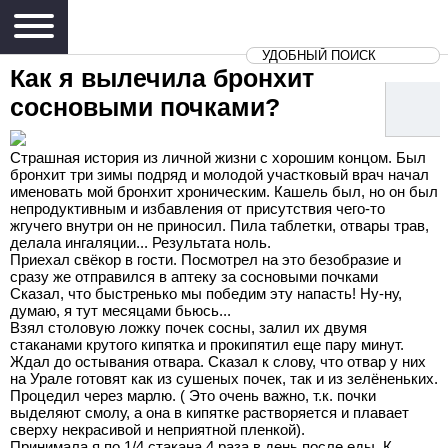
Как я вылечила бронхит
сосновыми почками?
Страшная история из личной жизни с хорошим концом. Был
бронхит три зимы подряд и молодой участковый врач начал
именовать мой бронхит хроническим. Кашель был, но он был
непродуктивным и избавления от присутствия чего-то
жгучего внутри он не приносил. Пила таблетки, отвары трав,
делала ингаляции... Результата ноль.
Приехал свёкор в гости. Посмотрел на это безобразие и
сразу же отправился в аптеку за сосновыми почками
Сказал, что быстренько мы победим эту напасть! Ну-ну,
думаю, я тут месяцами бьюсь...
Взял столовую ложку почек сосны, залил их двумя
стаканами крутого кипятка и прокипятил еще пару минут.
Ждал до остывания отвара. Сказал к слову, что отвар у них
на Урале готовят как из сушеных почек, так и из зелёненьких.
Процедил через марлю. ( Это очень важно, т.к. почки
выделяют смолу, а она в кипятке растворяется и плавает
сверху некрасивой и неприятной пленкой).
Принимала я по 1/4 стакана 4 раза в день после еды. К