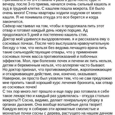
вечеру, после 3-го приема, начался очень сильный кашель и
зуд в грудной клетке. С кашлем пошла мокрота. Её было
очень много! Стены квартиры ходили ходуном от моего
кашля. Я не понимала откуда это все берется и когда
закончится.
Свёкор настаивал на том, чтобы я продолжала пить этот
отвар и готовил каждый день новую порцию. Ад
продолжался 5 дней и постепенно кашель стих.
Доктор мой удивился выздоровлению. я и рассказала ему о
сосновых почках. После чего выслушала нравоучительную
беседу о том, что нельзя без ведома лечащего врача пить
такие сильнодействующие отвары, что у применения
сосновых почек масса противопоказаний и побочных
эффектов. Мол, при болезнях почек и печени их пить нельзя,
детям и беременным нельзя, что аллергии часто бывают.
Но доктор признал, что противомикробное, жаропонижающее
и отхаркивающее действие, они, конечно, оказывают.
Наверное, он просто был уязвлен тем, что не сам предложил
мне пропить такой хороший курс лечения бронхита, как отвар
из сосновых почек!
С тех пор много лет прошло и еще пару раз готовила я себе
такое лекарство и каждый раз удивлялась - откуда столько
мокроты?! Сосна, видимо, делает генеральную уборку в
органах дыхания. Она вообще волшебные дела творит!
Каждую весну я собираю эти ароматные смолистые и
мохнатые почки сосны с дерева, растущего на нашем дачном