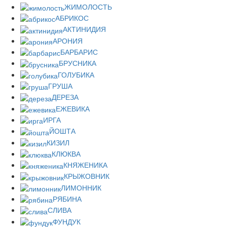
ЖИМОЛОСТЬ
АБРИКОС
АКТИНИДИЯ
АРОНИЯ
БАРБАРИС
БРУСНИКА
ГОЛУБИКА
ГРУША
ДЕРЕЗА
ЕЖЕВИКА
ИРГА
ЙОШТА
КИЗИЛ
КЛЮКВА
КНЯЖЕНИКА
КРЫЖОВНИК
ЛИМОННИК
РЯБИНА
СЛИВА
ФУНДУК