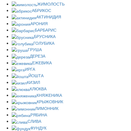
ЖИМОЛОСТЬ
АБРИКОС
АКТИНИДИЯ
АРОНИЯ
БАРБАРИС
БРУСНИКА
ГОЛУБИКА
ГРУША
ДЕРЕЗА
ЕЖЕВИКА
ИРГА
ЙОШТА
КИЗИЛ
КЛЮКВА
КНЯЖЕНИКА
КРЫЖОВНИК
ЛИМОННИК
РЯБИНА
СЛИВА
ФУНДУК