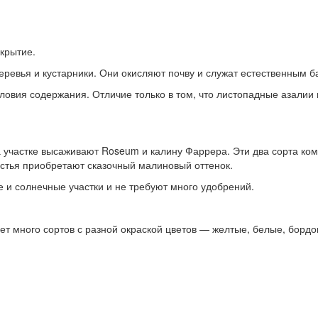
укрытие.
евья и кустарники. Они окисляют почву и служат естественным ба
ловия содержания. Отличие только в том, что листопадные азалии 
а участке высаживают Roseum и калину Фаррера. Эти два сорта ком
истья приобретают сказочный малиновый оттенок.
 и солнечные участки и не требуют много удобрений.
ет много сортов с разной окраской цветов — желтые, белые, борд