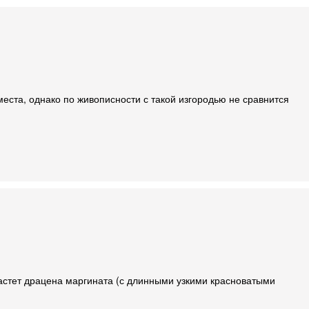
еста, однако по живописности с такой изгородью не сравнится
растет драцена маргината (с длинными узкими красноватыми