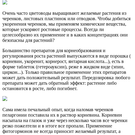
Очень часто цветоводы выращивают желаемые растения из
черенков, листовых пластинок или отводков. Чтобы добиться
укоренения черенков, мы применяем химические вещества,
которые ускоряют ростовые процессы. Всегда ли
целесообразно их применение и в каких концентрациях они
безопасны для растений?
Большинство препаратов для корнеобразования и
регулирования роста растений выпускаются в виде порошка (
корневин, укоренит, корнерост, янтарная кислота...), есть в
форме таблеток (гетероауксин), реже в жидком виде (эпин,
циркон...). Только правильное применение этих препаратов
может дать положительный результат. Передозировка любого
препарата может дать обратный эффект: растение либо
остановится в росте, либо погибнет.
Сама имела печальный опыт, когда наломав черенков
пеларгонии поставила их в раствор корневина. Корневин
насыпала на глазок и уже через несколько часов все черенки
резко пожелтели и в итоге все пропали. Применение
фитогормонов не всегда приносит желаемый результат, а