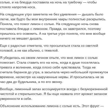
солью, и на блюдце поставила на ночь на тумбочку — чтобы
стояло напротив носа.
На следующее утро заметила не без удивления — дышать было
легче, как будто бы мои внутренние чакры полностью раскрылись.
Поняла, что помог лимон с солью. На следующую ночь снова
поставила блюдце с лимоном. Правда, он заветрился, поэтому
пришлось его освежить. А на третье утро поняла, что мне вообще
ничего не мешает дышать.
Еще с радостью отметила, что просыпаться стала со светлой
головой, а не как обычно, с тяжелой.
Я убедилась на своем личном опыте, что мне лимон с солью
помогает. Стала ставить его на ночь, когда в душе поселялась
тревога и волнение, когда плохо себя чувствовала. Тогда не
считала баранов до утра, а засыпала через небольшой промежуток
времени, несмотря на накрученные нервы. И просыпалась не за
час-два до будильника, а по его звонку.
Вообще, лимонный запах ассоциируется всегда с безукоризненной
чистотой и стерильностью. Я бы еще назвала этот аромат запахом
уверенности в себе.
Объяснение использованию лимона с солью есть. Этот фрукт —