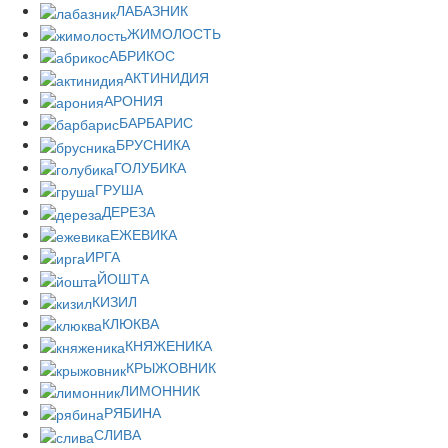
ЛАБАЗНИК
ЖИМОЛОСТЬ
АБРИКОС
АКТИНИДИЯ
АРОНИЯ
БАРБАРИС
БРУСНИКА
ГОЛУБИКА
ГРУША
ДЕРЕЗА
ЕЖЕВИКА
ИРГА
ЙОШТА
КИЗИЛ
КЛЮКВА
КНЯЖЕНИКА
КРЫЖОВНИК
ЛИМОННИК
РЯБИНА
СЛИВА