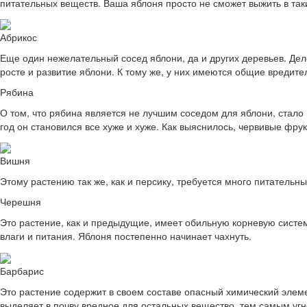
питательных веществ. Ваша яблоня просто не сможет выжить в так
Абрикос
Еще один нежелательный сосед яблони, да и других деревьев. Дело
росте и развитие яблони. К тому же, у них имеются общие вредите
Рябина
О том, что рябина является не лучшим соседом для яблони, стал
год он становился все хуже и хуже. Как выяснилось, червивые фру
Вишня
Этому растению так же, как и персику, требуется много питательн
Черешня
Это растение, как и предыдущие, имеет обильную корневую систему
влаги и питания. Яблоня постепенно начинает чахнуть.
Барбарис
Это растение содержит в своем составе опасный химический элеме
выделяет в почву вредное для остальных вещество, тем самым угн