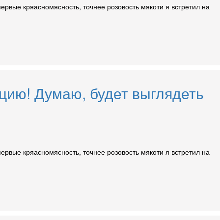
Впервые кряасномясность, точнее розовость мякоти я встретил на
кцию! Думаю, будет выглядеть
Впервые кряасномясность, точнее розовость мякоти я встретил на