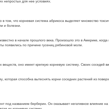
их непростых для нее условиях.
 в том, что корневая система абрикоса выделяет множество токсич
ли и болезни.
о известно в начале прошлого века. Произошло это в Америке, ко
кты появились по причине гусениц рябиновой моли.
ых веществ, оно имеет крепкую корневую систему. Своих соседей ви
, которая способна вытеснять корни соседних растений из поверхн
нт под названием берберин. Он оказывает негативное влияние на 
етая их корневую систему.