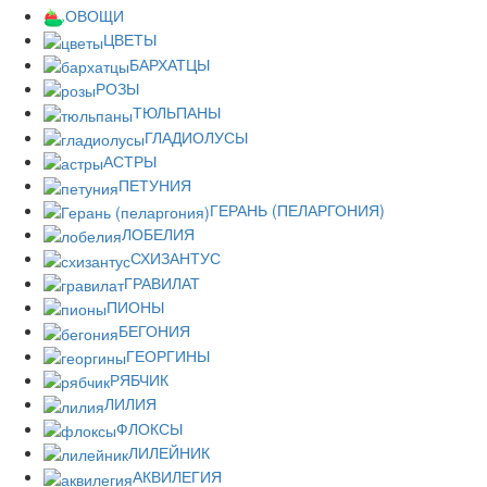
ОВОЩИ
ЦВЕТЫ
БАРХАТЦЫ
РОЗЫ
ТЮЛЬПАНЫ
ГЛАДИОЛУСЫ
АСТРЫ
ПЕТУНИЯ
ГЕРАНЬ (ПЕЛАРГОНИЯ)
ЛОБЕЛИЯ
СХИЗАНТУС
ГРАВИЛАТ
ПИОНЫ
БЕГОНИЯ
ГЕОРГИНЫ
РЯБЧИК
ЛИЛИЯ
ФЛОКСЫ
ЛИЛЕЙНИК
АКВИЛЕГИЯ