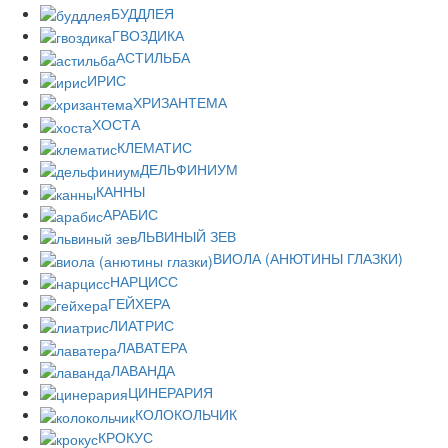
БУДДЛЕЯ
ГВОЗДИКА
АСТИЛЬБА
ИРИС
ХРИЗАНТЕМА
ХОСТА
КЛЕМАТИС
ДЕЛЬФИНИУМ
КАННЫ
АРАБИС
ЛЬВИНЫЙ ЗЕВ
ВИОЛА (АНЮТИНЫ ГЛАЗКИ)
НАРЦИСС
ГЕЙХЕРА
ЛИАТРИС
ЛАВАТЕРА
ЛАВАНДА
ЦИНЕРАРИЯ
КОЛОКОЛЬЧИК
КРОКУС