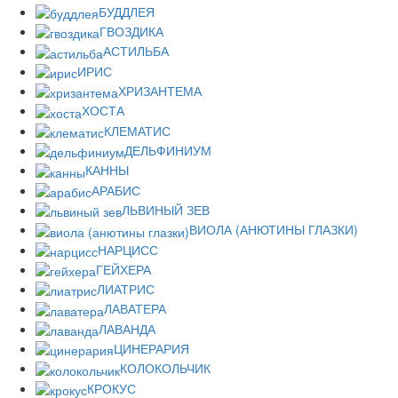
БУДДЛЕЯ
ГВОЗДИКА
АСТИЛЬБА
ИРИС
ХРИЗАНТЕМА
ХОСТА
КЛЕМАТИС
ДЕЛЬФИНИУМ
КАННЫ
АРАБИС
ЛЬВИНЫЙ ЗЕВ
ВИОЛА (АНЮТИНЫ ГЛАЗКИ)
НАРЦИСС
ГЕЙХЕРА
ЛИАТРИС
ЛАВАТЕРА
ЛАВАНДА
ЦИНЕРАРИЯ
КОЛОКОЛЬЧИК
КРОКУС