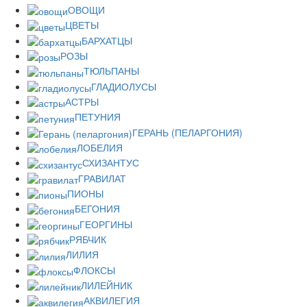
ОВОЩИ
ЦВЕТЫ
БАРХАТЦЫ
РОЗЫ
ТЮЛЬПАНЫ
ГЛАДИОЛУСЫ
АСТРЫ
ПЕТУНИЯ
ГЕРАНЬ (ПЕЛАРГОНИЯ)
ЛОБЕЛИЯ
СХИЗАНТУС
ГРАВИЛАТ
ПИОНЫ
БЕГОНИЯ
ГЕОРГИНЫ
РЯБЧИК
ЛИЛИЯ
ФЛОКСЫ
ЛИЛЕЙНИК
АКВИЛЕГИЯ