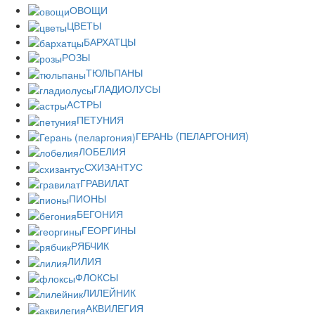
ОВОЩИ
ЦВЕТЫ
БАРХАТЦЫ
РОЗЫ
ТЮЛЬПАНЫ
ГЛАДИОЛУСЫ
АСТРЫ
ПЕТУНИЯ
ГЕРАНЬ (ПЕЛАРГОНИЯ)
ЛОБЕЛИЯ
СХИЗАНТУС
ГРАВИЛАТ
ПИОНЫ
БЕГОНИЯ
ГЕОРГИНЫ
РЯБЧИК
ЛИЛИЯ
ФЛОКСЫ
ЛИЛЕЙНИК
АКВИЛЕГИЯ