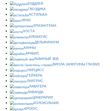
БУДДЛЕЯ
ГВОЗДИКА
АСТИЛЬБА
ИРИС
ХРИЗАНТЕМА
ХОСТА
КЛЕМАТИС
ДЕЛЬФИНИУМ
КАННЫ
АРАБИС
ЛЬВИНЫЙ ЗЕВ
ВИОЛА (АНЮТИНЫ ГЛАЗКИ)
НАРЦИСС
ГЕЙХЕРА
ЛИАТРИС
ЛАВАТЕРА
ЛАВАНДА
ЦИНЕРАРИЯ
КОЛОКОЛЬЧИК
КРОКУС