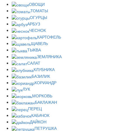
ОВОЩИ
ТОМАТЫ
ОГУРЦЫ
АРБУЗ
ЧЕСНОК
КАРТОФЕЛЬ
ЩАВЕЛЬ
ТЫКВА
ЗЕМЛЯНИКА
САЛАТ
КЛУБНИКА
БАЗИЛИК
КОРИАНДР
ЛУК
МОРКОВЬ
БАКЛАЖАН
ПЕРЕЦ
КАБАЧОК
ДАЙКОН
ПЕТРУШКА