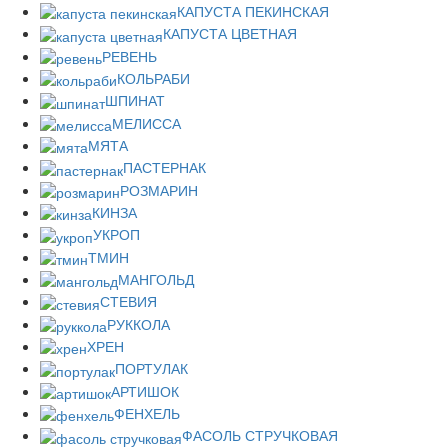
КАПУСТА ПЕКИНСКАЯ
КАПУСТА ЦВЕТНАЯ
РЕВЕНЬ
КОЛЬРАБИ
ШПИНАТ
МЕЛИССА
МЯТА
ПАСТЕРНАК
РОЗМАРИН
КИНЗА
УКРОП
ТМИН
МАНГОЛЬД
СТЕВИЯ
РУККОЛА
ХРЕН
ПОРТУЛАК
АРТИШОК
ФЕНХЕЛЬ
ФАСОЛЬ СТРУЧКОВАЯ