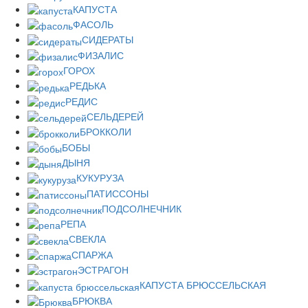
КАПУСТА
ФАСОЛЬ
СИДЕРАТЫ
ФИЗАЛИС
ГОРОХ
РЕДЬКА
РЕДИС
СЕЛЬДЕРЕЙ
БРОККОЛИ
БОБЫ
ДЫНЯ
КУКУРУЗА
ПАТИССОНЫ
ПОДСОЛНЕЧНИК
РЕПА
СВЕКЛА
СПАРЖА
ЭСТРАГОН
КАПУСТА БРЮССЕЛЬСКАЯ
БРЮКВА