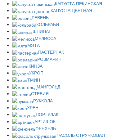
КАПУСТА ПЕКИНСКАЯ
КАПУСТА ЦВЕТНАЯ
РЕВЕНЬ
КОЛЬРАБИ
ШПИНАТ
МЕЛИССА
МЯТА
ПАСТЕРНАК
РОЗМАРИН
КИНЗА
УКРОП
ТМИН
МАНГОЛЬД
СТЕВИЯ
РУККОЛА
ХРЕН
ПОРТУЛАК
АРТИШОК
ФЕНХЕЛЬ
ФАСОЛЬ СТРУЧКОВАЯ