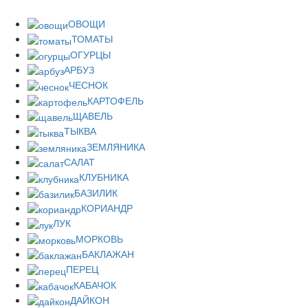
ОВОЩИ
ТОМАТЫ
ОГУРЦЫ
АРБУЗ
ЧЕСНОК
КАРТОФЕЛЬ
ЩАВЕЛЬ
ТЫКВА
ЗЕМЛЯНИКА
САЛАТ
КЛУБНИКА
БАЗИЛИК
КОРИАНДР
ЛУК
МОРКОВЬ
БАКЛАЖАН
ПЕРЕЦ
КАБАЧОК
ДАЙКОН