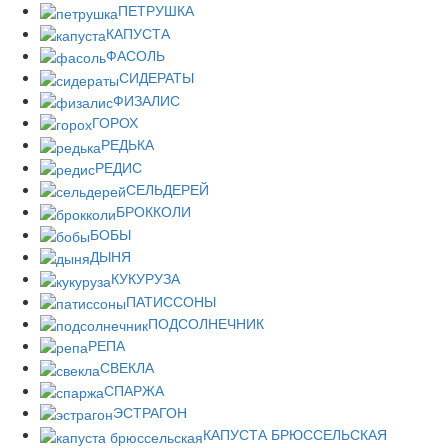
ПЕТРУШКА
КАПУСТА
ФАСОЛЬ
СИДЕРАТЫ
ФИЗАЛИС
ГОРОХ
РЕДЬКА
РЕДИС
СЕЛЬДЕРЕЙ
БРОККОЛИ
БОБЫ
ДЫНЯ
КУКУРУЗА
ПАТИССОНЫ
ПОДСОЛНЕЧНИК
РЕПА
СВЕКЛА
СПАРЖА
ЭСТРАГОН
КАПУСТА БРЮССЕЛЬСКАЯ