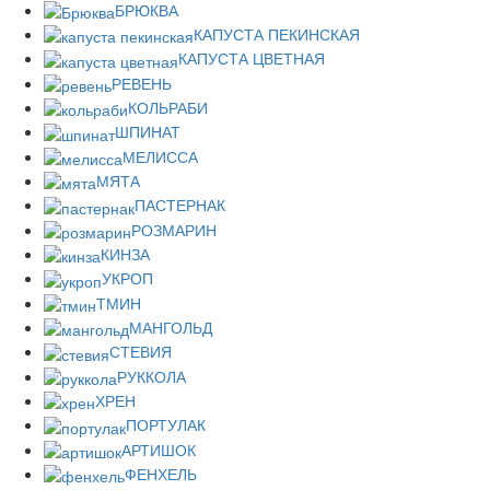
БРЮКВА
КАПУСТА ПЕКИНСКАЯ
КАПУСТА ЦВЕТНАЯ
РЕВЕНЬ
КОЛЬРАБИ
ШПИНАТ
МЕЛИССА
МЯТА
ПАСТЕРНАК
РОЗМАРИН
КИНЗА
УКРОП
ТМИН
МАНГОЛЬД
СТЕВИЯ
РУККОЛА
ХРЕН
ПОРТУЛАК
АРТИШОК
ФЕНХЕЛЬ