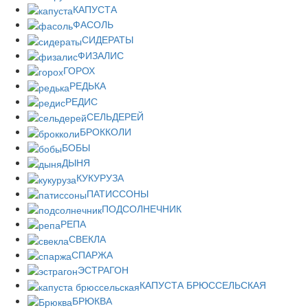
КАПУСТА
ФАСОЛЬ
СИДЕРАТЫ
ФИЗАЛИС
ГОРОХ
РЕДЬКА
РЕДИС
СЕЛЬДЕРЕЙ
БРОККОЛИ
БОБЫ
ДЫНЯ
КУКУРУЗА
ПАТИССОНЫ
ПОДСОЛНЕЧНИК
РЕПА
СВЕКЛА
СПАРЖА
ЭСТРАГОН
КАПУСТА БРЮССЕЛЬСКАЯ
БРЮКВА