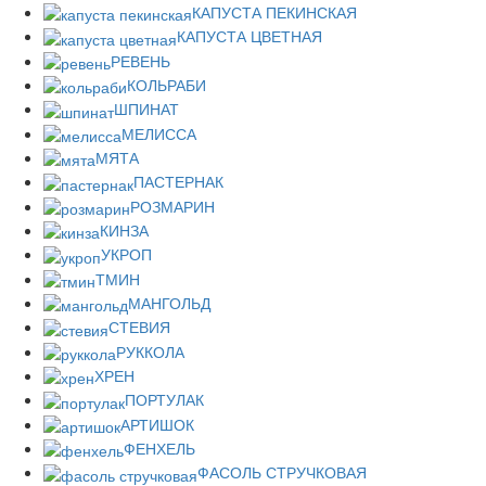
КАПУСТА ПЕКИНСКАЯ
КАПУСТА ЦВЕТНАЯ
РЕВЕНЬ
КОЛЬРАБИ
ШПИНАТ
МЕЛИССА
МЯТА
ПАСТЕРНАК
РОЗМАРИН
КИНЗА
УКРОП
ТМИН
МАНГОЛЬД
СТЕВИЯ
РУККОЛА
ХРЕН
ПОРТУЛАК
АРТИШОК
ФЕНХЕЛЬ
ФАСОЛЬ СТРУЧКОВАЯ