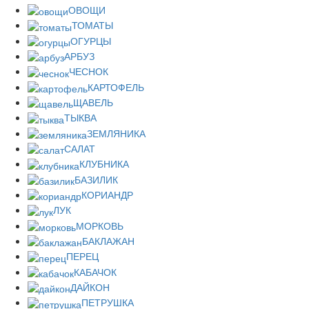
ОВОЩИ
ТОМАТЫ
ОГУРЦЫ
АРБУЗ
ЧЕСНОК
КАРТОФЕЛЬ
ЩАВЕЛЬ
ТЫКВА
ЗЕМЛЯНИКА
САЛАТ
КЛУБНИКА
БАЗИЛИК
КОРИАНДР
ЛУК
МОРКОВЬ
БАКЛАЖАН
ПЕРЕЦ
КАБАЧОК
ДАЙКОН
ПЕТРУШКА