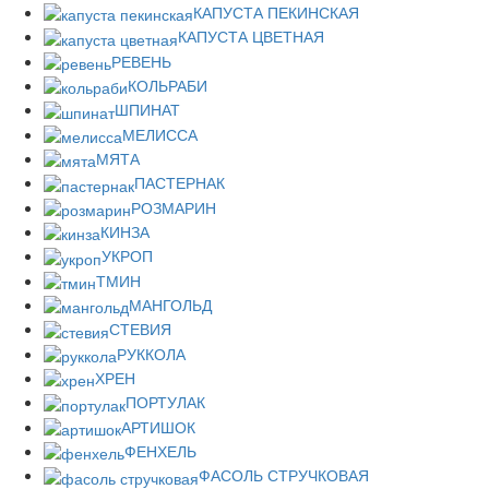
КАПУСТА ПЕКИНСКАЯ
КАПУСТА ЦВЕТНАЯ
РЕВЕНЬ
КОЛЬРАБИ
ШПИНАТ
МЕЛИССА
МЯТА
ПАСТЕРНАК
РОЗМАРИН
КИНЗА
УКРОП
ТМИН
МАНГОЛЬД
СТЕВИЯ
РУККОЛА
ХРЕН
ПОРТУЛАК
АРТИШОК
ФЕНХЕЛЬ
ФАСОЛЬ СТРУЧКОВАЯ