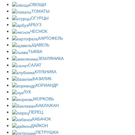
ОВОЩИ
ТОМАТЫ
ОГУРЦЫ
АРБУЗ
ЧЕСНОК
КАРТОФЕЛЬ
ЩАВЕЛЬ
ТЫКВА
ЗЕМЛЯНИКА
САЛАТ
КЛУБНИКА
БАЗИЛИК
КОРИАНДР
ЛУК
МОРКОВЬ
БАКЛАЖАН
ПЕРЕЦ
КАБАЧОК
ДАЙКОН
ПЕТРУШКА