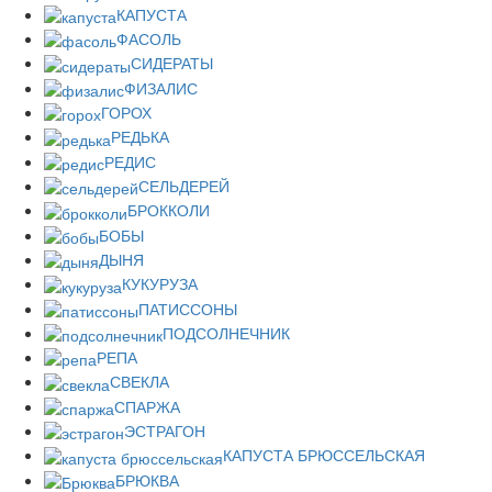
КАПУСТА
ФАСОЛЬ
СИДЕРАТЫ
ФИЗАЛИС
ГОРОХ
РЕДЬКА
РЕДИС
СЕЛЬДЕРЕЙ
БРОККОЛИ
БОБЫ
ДЫНЯ
КУКУРУЗА
ПАТИССОНЫ
ПОДСОЛНЕЧНИК
РЕПА
СВЕКЛА
СПАРЖА
ЭСТРАГОН
КАПУСТА БРЮССЕЛЬСКАЯ
БРЮКВА