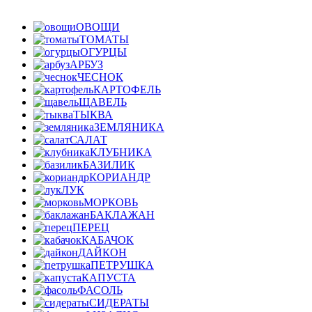
ОВОЩИ
ТОМАТЫ
ОГУРЦЫ
АРБУЗ
ЧЕСНОК
КАРТОФЕЛЬ
ЩАВЕЛЬ
ТЫКВА
ЗЕМЛЯНИКА
САЛАТ
КЛУБНИКА
БАЗИЛИК
КОРИАНДР
ЛУК
МОРКОВЬ
БАКЛАЖАН
ПЕРЕЦ
КАБАЧОК
ДАЙКОН
ПЕТРУШКА
КАПУСТА
ФАСОЛЬ
СИДЕРАТЫ