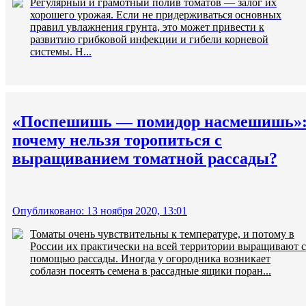
Регулярный и грамотный полив томатов — залог их
хорошего урожая. Если не придерживаться основных
правил увлажнения грунта, это может привести к
развитию грибковой инфекции и гибели корневой
системы. Н...
«Поспешишь — помидор насмешишь»
почему нельзя торопиться с
выращиванием томатной рассады?
Опубликовано: 13 ноября 2020, 13:01
Томаты очень чувствительны к температуре, и потому в
России их практически на всей территории выращивают с
помощью рассады. Иногда у огородника возникает
соблазн посеять семена в рассадные ящики поран...