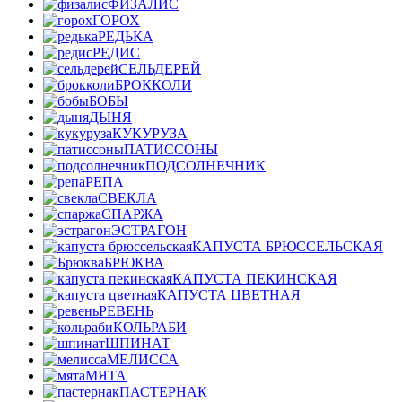
ФИЗАЛИС
ГОРОХ
РЕДЬКА
РЕДИС
СЕЛЬДЕРЕЙ
БРОККОЛИ
БОБЫ
ДЫНЯ
КУКУРУЗА
ПАТИССОНЫ
ПОДСОЛНЕЧНИК
РЕПА
СВЕКЛА
СПАРЖА
ЭСТРАГОН
КАПУСТА БРЮССЕЛЬСКАЯ
БРЮКВА
КАПУСТА ПЕКИНСКАЯ
КАПУСТА ЦВЕТНАЯ
РЕВЕНЬ
КОЛЬРАБИ
ШПИНАТ
МЕЛИССА
МЯТА
ПАСТЕРНАК