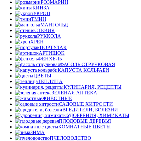
РОЗМАРИН
КИНЗА
УКРОП
ТМИН
МАНГОЛЬД
СТЕВИЯ
РУККОЛА
ХРЕН
ПОРТУЛАК
АРТИШОК
ФЕНХЕЛЬ
ФАСОЛЬ СТРУЧКОВАЯ
КАПУСТА КОЛЬРАБИ
ЦВЕТЫ
ТЕПЛИЦА
КУЛИНАРИЯ, РЕЦЕПТЫ
ЗЕЛЕНАЯ АПТЕКА
ЖИВОТНЫЕ
САДОВЫЕ ХИТРОСТИ
ВРЕДИТЕЛИ, БОЛЕЗНИ
УДОБРЕНИЯ, ХИМИКАТЫ
ПЛОДОВЫЕ ДЕРЕВЬЯ
КОМНАТНЫЕ ЦВЕТЫ
ЗИМА
ПЧЕЛОВОДСТВО