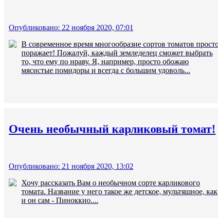
Опубликовано: 22 ноября 2020, 07:01
В современное время многообразие сортов томатов прост
поражает! Пожалуй, каждый земледелец сможет выбрать
то, что ему по нраву. Я, например, просто обожаю
мясистые помидоры и всегда с большим удоволь...
Очень необычный карликовый томат!
Опубликовано: 21 ноября 2020, 13:02
Хочу рассказать Вам о необычном сорте карликового
томата. Название у него такое же детское, мультяшное, как
и он сам - Пиноккио....